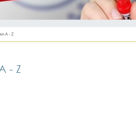
en A - Z
 - Z