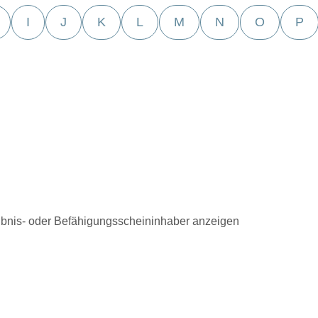
I
J
K
L
M
N
O
P
bnis- oder Befähigungsscheininhaber anzeigen