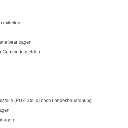
 mitteilen
hme beantragen
er Gemeinde melden
gsstelle (PÜZ-Stelle) nach Landesbauordnung
ragen
ntragen