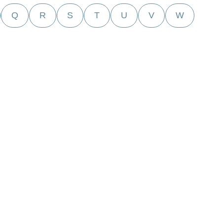
Q
R
S
T
U
V
W