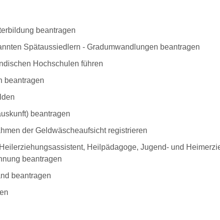
erbildung beantragen
kannten Spätaussiedlern - Gradumwandlungen beantragen
ndischen Hochschulen führen
n beantragen
lden
auskunft) beantragen
Rahmen der Geldwäscheaufsicht registrieren
r, Heilerziehungsassistent, Heilpädagoge, Jugend- und Heimerzi
chnung beantragen
tand beantragen
gen