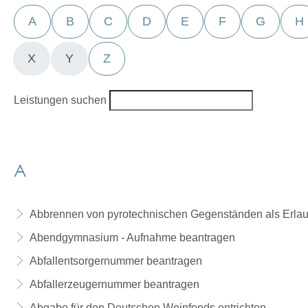
A
B
C
D
E
F
G
H
X
Y
Z
Leistungen suchen
A
Abbrennen von pyrotechnischen Gegenständen als Erlau
Abendgymnasium - Aufnahme beantragen
Abfallentsorgernummer beantragen
Abfallerzeugernummer beantragen
Abgabe für den Deutschen Weinfonds entrichten