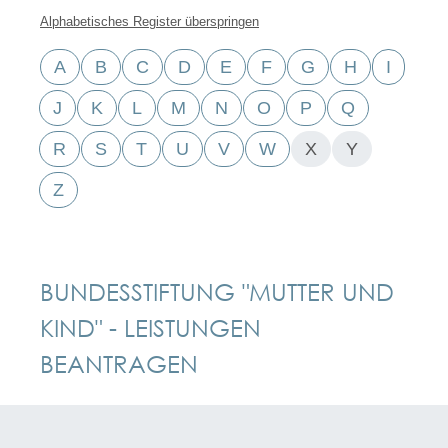
Alphabetisches Register überspringen
A
B
C
D
E
F
G
H
I
J
K
L
M
N
O
P
Q
R
S
T
U
V
W
X
Y
Z
BUNDESSTIFTUNG "MUTTER UND
KIND" - LEISTUNGEN
BEANTRAGEN