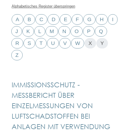
Alphabetisches Register überspringen
A
B
C
D
E
F
G
H
I
J
K
L
M
N
O
P
Q
R
S
T
U
V
W
X
Y
Z
IMMISSIONSSCHUTZ -
MESSBERICHT ÜBER
EINZELMESSUNGEN VON
LUFTSCHADSTOFFEN BEI
ANLAGEN MIT VERWENDUNG