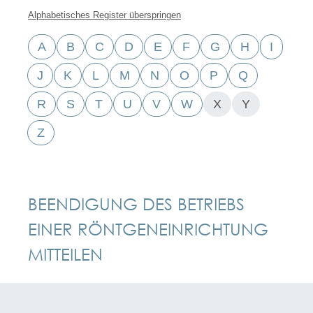
Alphabetisches Register überspringen
A
B
C
D
E
F
G
H
I
J
K
L
M
N
O
P
Q
R
S
T
U
V
W
X
Y
Z
BEENDIGUNG DES BETRIEBS
EINER RÖNTGENEINRICHTUNG
MITTEILEN