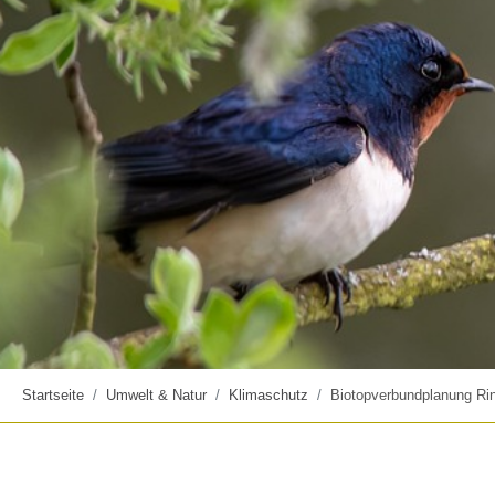
Startseite
Umwelt & Natur
Klimaschutz
Biotopverbundplanung Ri