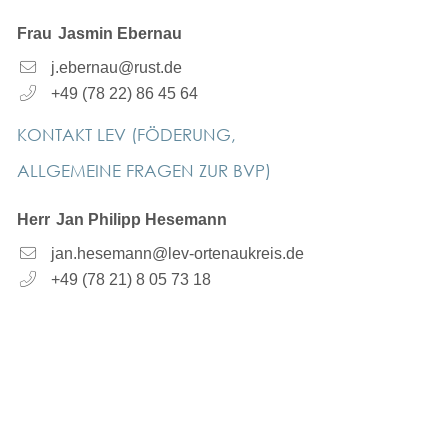
Frau
Jasmin
Ebernau
j.ebernau@rust.de
+49 (78
22) 86
45
64
KONTAKT LEV (FÖDERUNG,
ALLGEMEINE FRAGEN ZUR BVP)
Herr
Jan Philipp
Hesemann
jan.hesemann@lev-ortenaukreis.de
+49 (78
21) 8
05
73
18