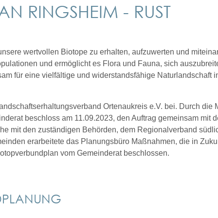
N RINGSHEIM - RUST
unsere wertvollen Biotope zu erhalten, aufzuwerten und miteina
ulationen und ermöglicht es Flora und Fauna, sich auszubrei
 für eine vielfältige und widerstandsfähige Naturlandschaft i
ndschaftserhaltungsverband Ortenaukreis e.V. bei. Durch die M
inderat beschloss am 11.09.2023, den Auftrag gemeinsam mit
he mit den zuständigen Behörden, dem Regionalverband südlich
inden erarbeitete das Planungsbüro Maßnahmen, die in Zukunft
Biotopverbundplan vom Gemeinderat beschlossen.
NDPLANUNG