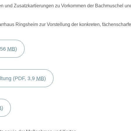
en und Zusatzkartierungen zu Vorkommen der Bachmuschel un
Pfarrhaus Ringsheim zur Vorstellung der konkreten, fächensch
156 
MB
)
ltung
 (PDF, 3,9 
MB
)
B
)