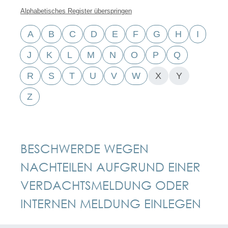
Alphabetisches Register überspringen
A
B
C
D
E
F
G
H
I
J
K
L
M
N
O
P
Q
R
S
T
U
V
W
X
Y
Z
BESCHWERDE WEGEN
NACHTEILEN AUFGRUND EINER
VERDACHTSMELDUNG ODER
INTERNEN MELDUNG EINLEGEN