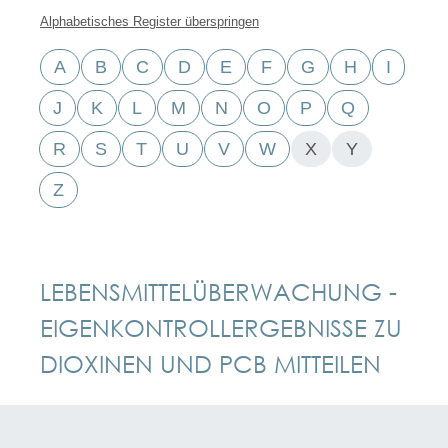
Alphabetisches Register überspringen
A
B
C
D
E
F
G
H
I
J
K
L
M
N
O
P
Q
R
S
T
U
V
W
X
Y
Z
LEBENSMITTELÜBERWACHUNG -
EIGENKONTROLLERGEBNISSE ZU
DIOXINEN UND PCB MITTEILEN