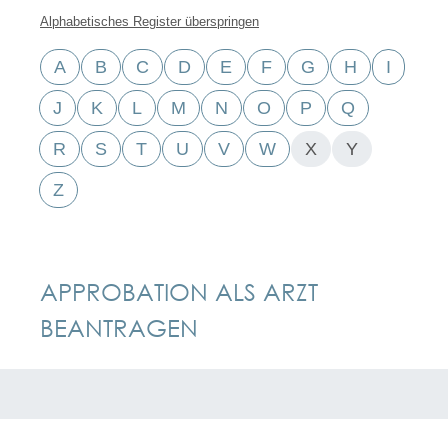
Alphabetisches Register überspringen
A
B
C
D
E
F
G
H
I
J
K
L
M
N
O
P
Q
R
S
T
U
V
W
X
Y
Z
APPROBATION ALS ARZT
BEANTRAGEN