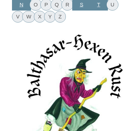
N
S
T
O
P
Q
R
U
V
W
X
Y
Z