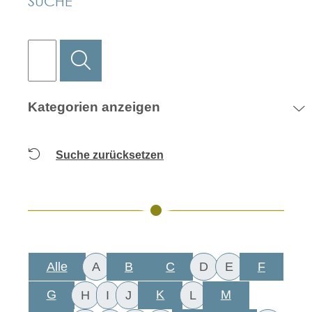
SUCHE
Kategorien anzeigen
Suche zurücksetzen
Alle
B
C
F
A
D
E
G
K
M
H
I
J
L