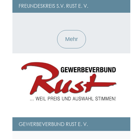
FREUNDESKREIS S.V. RUST E. V.
Mehr
GEWERBEVERBUND RUST E. V.