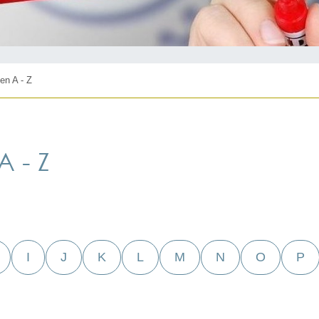
en A - Z
 - Z
I
J
K
L
M
N
O
P