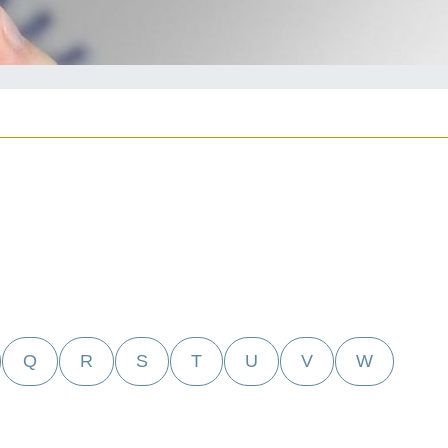
Q
R
S
T
U
V
W