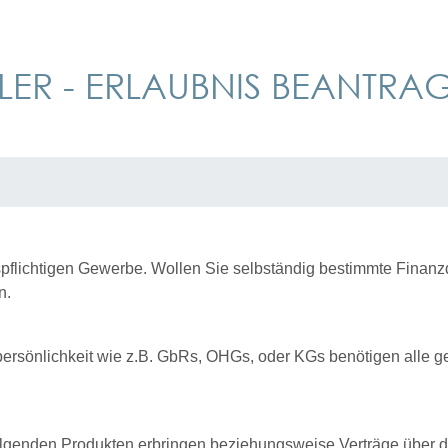
ER - ERLAUBNIS BEANTRA
spflichtigen Gewerbe. Wollen Sie selbständig bestimmte Finanz
n.
rsönlichkeit wie z.B. GbRs, OHGs, oder KGs benötigen alle ge
olgenden Produkten erbringen beziehungsweise Verträge über d