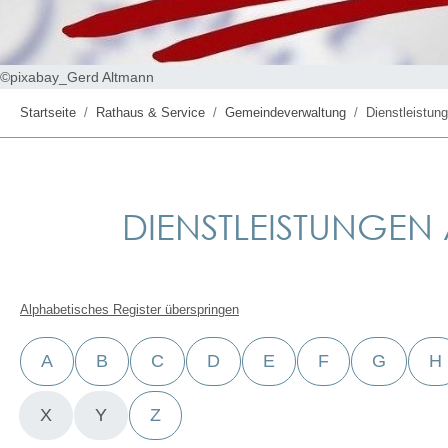
©pixabay_Gerd Altmann
Startseite
Rathaus & Service
Gemeindeverwaltung
Dienstleistung
DIENSTLEISTUNGEN A
Alphabetisches Register überspringen
A
B
C
D
E
F
G
H
X
Y
Z