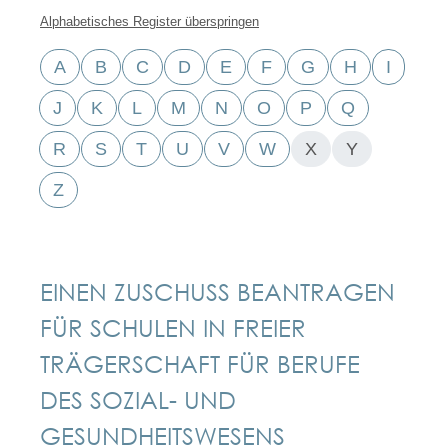
Alphabetisches Register überspringen
A
B
C
D
E
F
G
H
I
J
K
L
M
N
O
P
Q
R
S
T
U
V
W
X
Y
Z
EINEN ZUSCHUSS BEANTRAGEN
FÜR SCHULEN IN FREIER
TRÄGERSCHAFT FÜR BERUFE
DES SOZIAL- UND
GESUNDHEITSWESENS