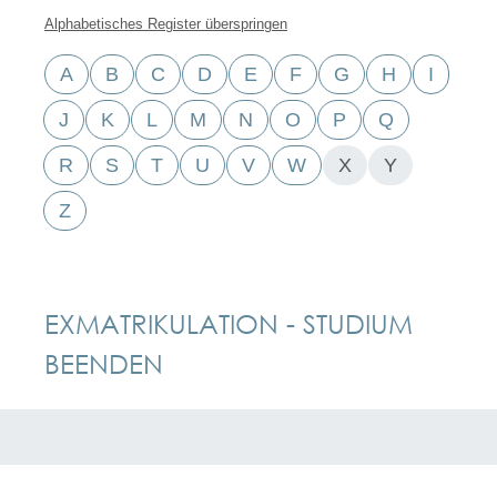
Alphabetisches Register überspringen
A
B
C
D
E
F
G
H
I
J
K
L
M
N
O
P
Q
R
S
T
U
V
W
X
Y
Z
EXMATRIKULATION - STUDIUM
BEENDEN