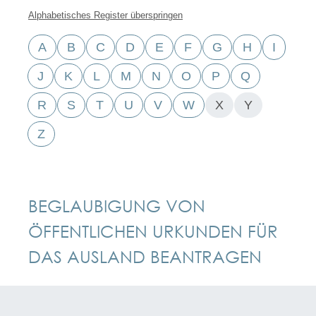
Alphabetisches Register überspringen
A
B
C
D
E
F
G
H
I
J
K
L
M
N
O
P
Q
R
S
T
U
V
W
X
Y
Z
BEGLAUBIGUNG VON
ÖFFENTLICHEN URKUNDEN FÜR
DAS AUSLAND BEANTRAGEN