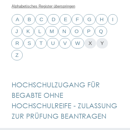
Alphabetisches Register überspringen
A
B
C
D
E
F
G
H
I
J
K
L
M
N
O
P
Q
R
S
T
U
V
W
X
Y
Z
HOCHSCHULZUGANG FÜR
BEGABTE OHNE
HOCHSCHULREIFE - ZULASSUNG
ZUR PRÜFUNG BEANTRAGEN