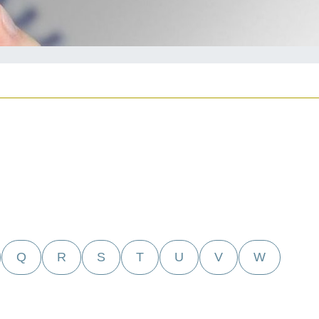
Q
R
S
T
U
V
W