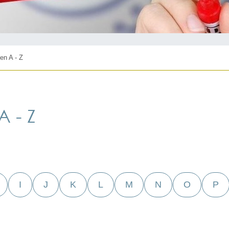
en A - Z
 - Z
I
J
K
L
M
N
O
P