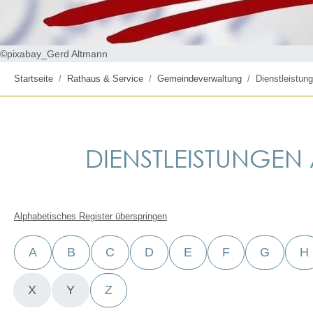
©pixabay_Gerd Altmann
Startseite
Rathaus & Service
Gemeindeverwaltung
Dienstleistung
DIENSTLEISTUNGEN A
Alphabetisches Register überspringen
A
B
C
D
E
F
G
H
X
Y
Z