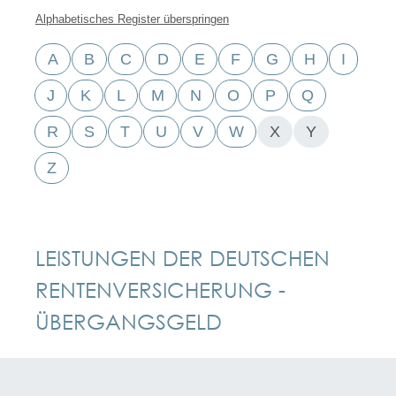
Alphabetisches Register überspringen
A
B
C
D
E
F
G
H
I
J
K
L
M
N
O
P
Q
R
S
T
U
V
W
X
Y
Z
LEISTUNGEN DER DEUTSCHEN
RENTENVERSICHERUNG -
ÜBERGANGSGELD