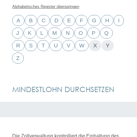
Alphabetisches Register überspringen
A
B
C
D
E
F
G
H
I
J
K
L
M
N
O
P
Q
R
S
T
U
V
W
X
Y
Z
MINDESTLOHN DURCHSETZEN
Die Zollverwaltung kontrolliert die Einhaltung des