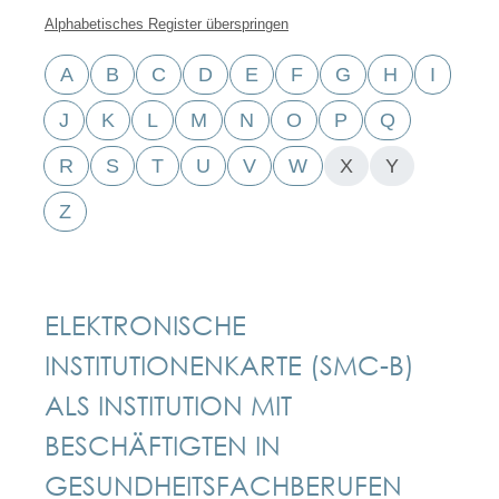
Alphabetisches Register überspringen
A
B
C
D
E
F
G
H
I
J
K
L
M
N
O
P
Q
R
S
T
U
V
W
X
Y
Z
ELEKTRONISCHE
INSTITUTIONENKARTE (SMC-B)
ALS INSTITUTION MIT
BESCHÄFTIGTEN IN
GESUNDHEITSFACHBERUFEN