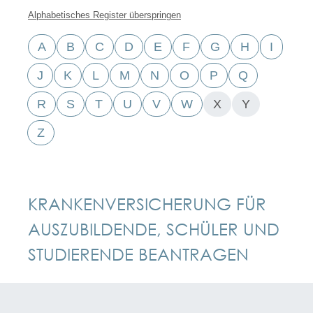
Alphabetisches Register überspringen
A
B
C
D
E
F
G
H
I
J
K
L
M
N
O
P
Q
R
S
T
U
V
W
X
Y
Z
KRANKENVERSICHERUNG FÜR
AUSZUBILDENDE, SCHÜLER UND
STUDIERENDE BEANTRAGEN