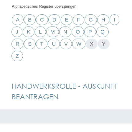
Alphabetisches Register überspringen
A
B
C
D
E
F
G
H
I
J
K
L
M
N
O
P
Q
R
S
T
U
V
W
X
Y
Z
HANDWERKSROLLE - AUSKUNFT
BEANTRAGEN