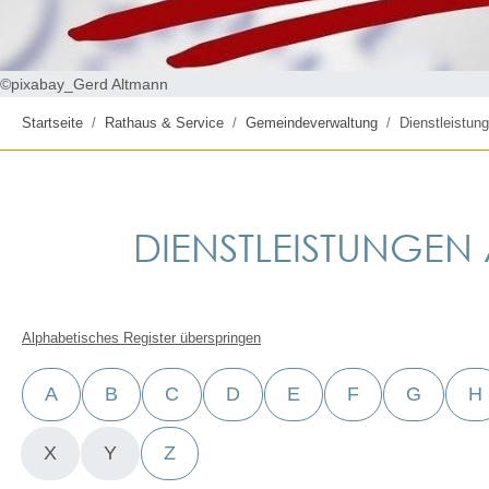
©pixabay_Gerd Altmann
Startseite
Rathaus & Service
Gemeindeverwaltung
Dienstleistung
DIENSTLEISTUNGEN A
Alphabetisches Register überspringen
A
B
C
D
E
F
G
H
X
Y
Z