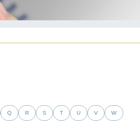
Q
R
S
T
U
V
W