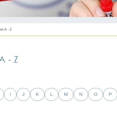
en A - Z
 - Z
I
J
K
L
M
N
O
P