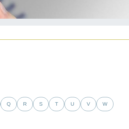
Q
R
S
T
U
V
W