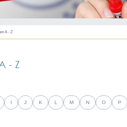
en A - Z
 - Z
I
J
K
L
M
N
O
P