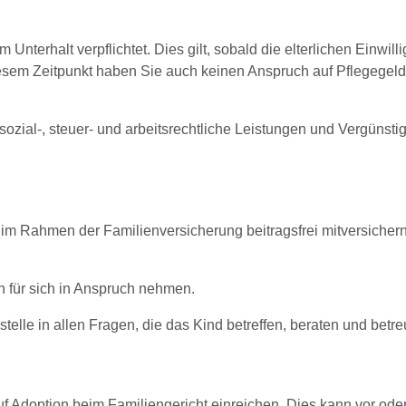
terhalt verpflichtet. Dies gilt, sobald die elterlichen Einwi
diesem Zeitpunkt haben Sie auch keinen Anspruch auf Pflegegeld
sozial-, steuer- und arbeitsrechtliche Leistungen und Vergünst
 im Rahmen der Familienversicherung beitragsfrei mitversichern
en für sich in Anspruch nehmen.
telle in allen Fragen, die das Kind betreffen, beraten und betre
uf Adoption beim Familiengericht einreichen.
Dies kann vor ode