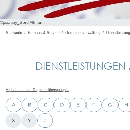
©pixabay_Gerd Altmann
Startseite
Rathaus & Service
Gemeindeverwaltung
Dienstleistung
DIENSTLEISTUNGEN A
Alphabetisches Register überspringen
A
B
C
D
E
F
G
H
X
Y
Z