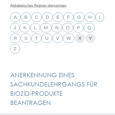
Alphabetisches Register überspringen
A
B
C
D
E
F
G
H
I
J
K
L
M
N
O
P
Q
R
S
T
U
V
W
X
Y
Z
ANERKENNUNG EINES
SACHKUNDELEHRGANGS FÜR
BIOZID-PRODUKTE
BEANTRAGEN