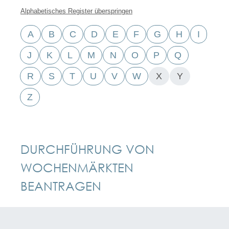
Alphabetisches Register überspringen
A
B
C
D
E
F
G
H
I
J
K
L
M
N
O
P
Q
R
S
T
U
V
W
X
Y
Z
DURCHFÜHRUNG VON
WOCHENMÄRKTEN
BEANTRAGEN