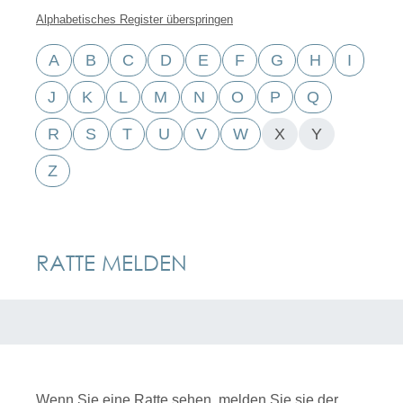
Alphabetisches Register überspringen
A
B
C
D
E
F
G
H
I
J
K
L
M
N
O
P
Q
R
S
T
U
V
W
X
Y
Z
RATTE MELDEN
Wenn Sie eine Ratte sehen, melden Sie sie der