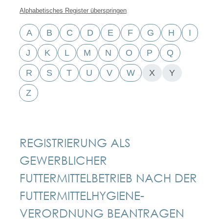
Alphabetisches Register überspringen
A
B
C
D
E
F
G
H
I
J
K
L
M
N
O
P
Q
R
S
T
U
V
W
X
Y
Z
REGISTRIERUNG ALS
GEWERBLICHER
FUTTERMITTELBETRIEB NACH DER
FUTTERMITTELHYGIENE-
VERORDNUNG BEANTRAGEN