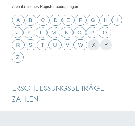
Alphabetisches Register überspringen
A
B
C
D
E
F
G
H
I
J
K
L
M
N
O
P
Q
R
S
T
U
V
W
X
Y
Z
ERSCHLIESSUNGSBEITRÄGE Z
AHLEN