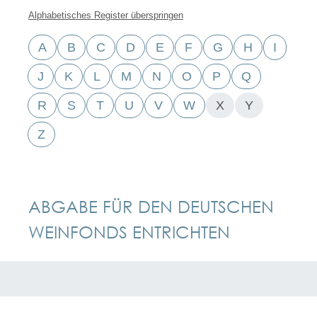
Alphabetisches Register überspringen
A
B
C
D
E
F
G
H
I
J
K
L
M
N
O
P
Q
R
S
T
U
V
W
X
Y
Z
ABGABE FÜR DEN DEUTSCHEN
WEINFONDS ENTRICHTEN