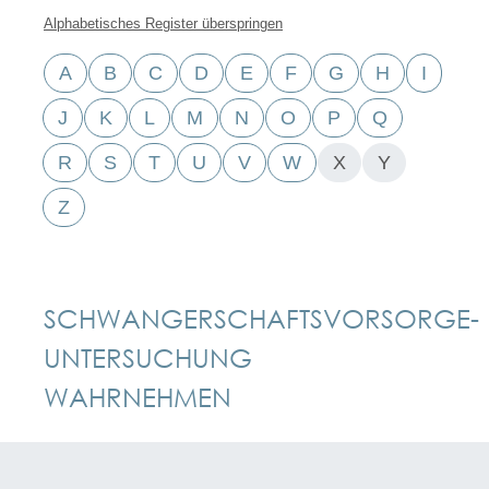
Alphabetisches Register überspringen
A
B
C
D
E
F
G
H
I
J
K
L
M
N
O
P
Q
R
S
T
U
V
W
X
Y
Z
SCHWANGERSCHAFTSVORSORGE-
UNTERSUCHUNG
WAHRNEHMEN