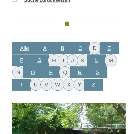
Suche zurücksetzen
Alle
A
B
C
E
D
F
G
L
H
I
J
K
M
O
P
R
S
N
Q
T
Z
U
V
W
X
Y