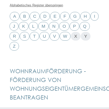
Alphabetisches Register überspringen
A
B
C
D
E
F
G
H
I
J
K
L
M
N
O
P
Q
R
S
T
U
V
W
X
Y
Z
WOHNRAUMFÖRDERUNG -
FÖRDERUNG VON
WOHNUNGSEIGENTÜMERGEMEINSC
BEANTRAGEN