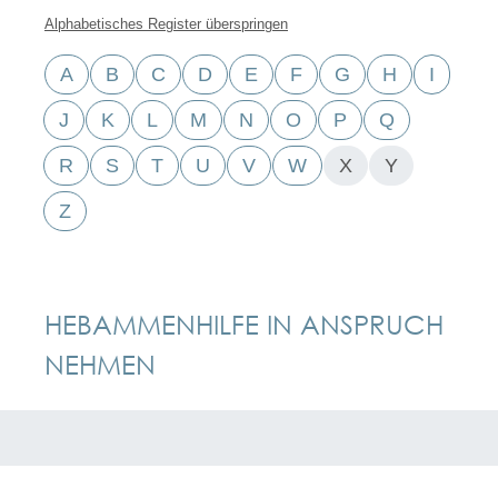
Alphabetisches Register überspringen
A
B
C
D
E
F
G
H
I
J
K
L
M
N
O
P
Q
R
S
T
U
V
W
X
Y
Z
HEBAMMENHILFE IN ANSPRUCH
NEHMEN