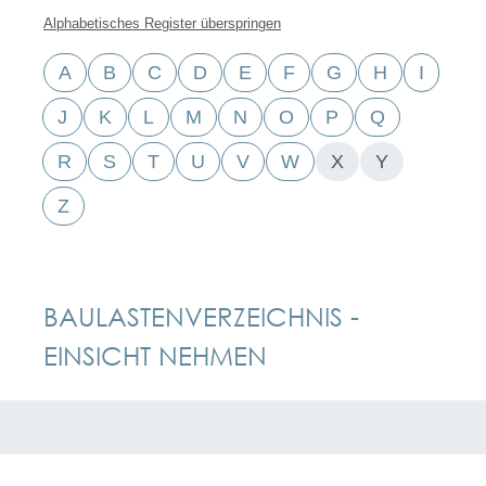
Alphabetisches Register überspringen
A
B
C
D
E
F
G
H
I
J
K
L
M
N
O
P
Q
R
S
T
U
V
W
X
Y
Z
BAULASTENVERZEICHNIS -
EINSICHT NEHMEN