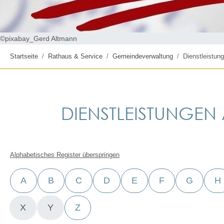
©pixabay_Gerd Altmann
Startseite
Rathaus & Service
Gemeindeverwaltung
Dienstleistung
DIENSTLEISTUNGEN A
Alphabetisches Register überspringen
A
B
C
D
E
F
G
H
X
Y
Z