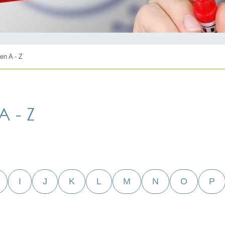
en A - Z
 - Z
I
J
K
L
M
N
O
P