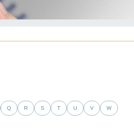
Q
R
S
T
U
V
W