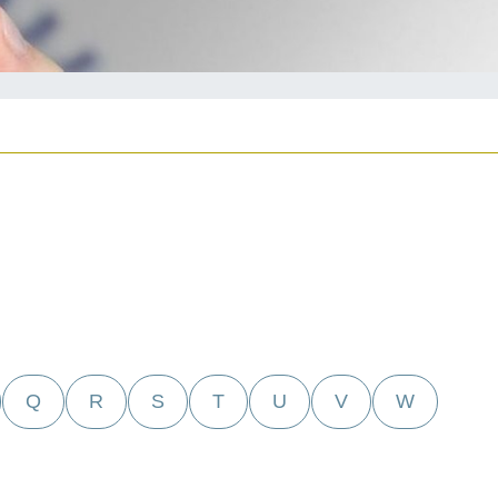
Q
R
S
T
U
V
W