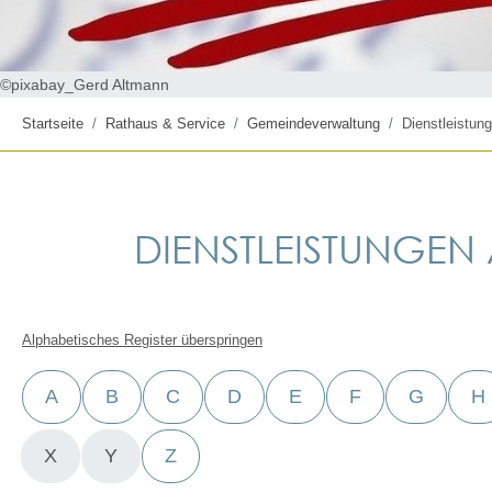
©pixabay_Gerd Altmann
Startseite
Rathaus & Service
Gemeindeverwaltung
Dienstleistung
DIENSTLEISTUNGEN A
Alphabetisches Register überspringen
A
B
C
D
E
F
G
H
X
Y
Z