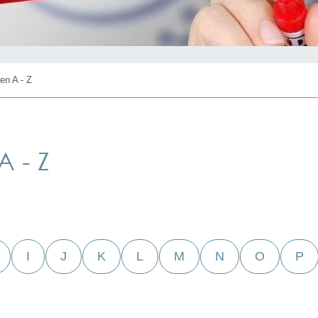
en A - Z
 - Z
I
J
K
L
M
N
O
P