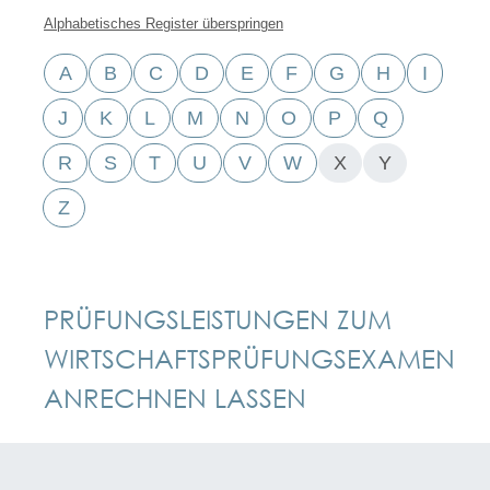
Alphabetisches Register überspringen
A
B
C
D
E
F
G
H
I
J
K
L
M
N
O
P
Q
R
S
T
U
V
W
X
Y
Z
PRÜFUNGSLEISTUNGEN ZUM
WIRTSCHAFTSPRÜFUNGSEXAMEN
ANRECHNEN LASSEN