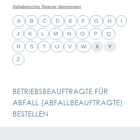
Alphabetisches Register überspringen
A
B
C
D
E
F
G
H
I
J
K
L
M
N
O
P
Q
R
S
T
U
V
W
X
Y
Z
BETRIEBSBEAUFTRAGTE FÜR
ABFALL (ABFALLBEAUFTRAGTE)
BESTELLEN