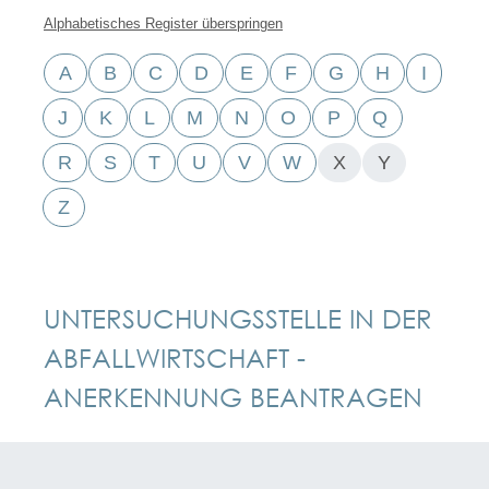
Alphabetisches Register überspringen
A
B
C
D
E
F
G
H
I
J
K
L
M
N
O
P
Q
R
S
T
U
V
W
X
Y
Z
UNTERSUCHUNGSSTELLE IN DER
ABFALLWIRTSCHAFT -
ANERKENNUNG BEANTRAGEN