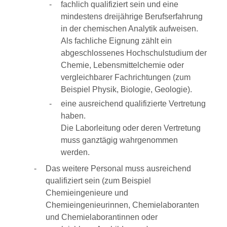
fachlich qualifiziert sein und eine
mindestens dre
i
jährige Berufserfahrung
in der chemischen Anal
y
tik aufweisen.
Als fachliche Eignung zählt ein
abgeschlossenes Hochschulstudium der
Chemie, Lebensmittelch
e
mie oder
vergleichbarer Fachrichtungen (zum
Beispiel Ph
y
sik, Biologie, Geologie).
eine ausreichend qualifizierte Vertretung
haben.
Die Laborleitung oder deren Vertretung
muss ganztägig wahrgenommen
werden.
Das weitere Personal muss ausreichend
qualifiziert sein (zum Beispiel
Chemieingenieure und
Chemieingenieurinnen, Ch
e
mielaboranten
und Chemielaborantinnen oder