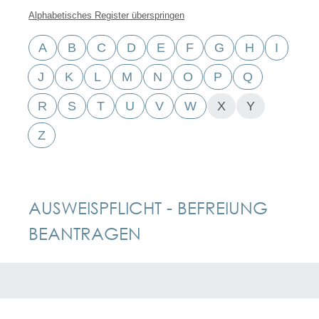
Alphabetisches Register überspringen
A
B
C
D
E
F
G
H
I
J
K
L
M
N
O
P
Q
R
S
T
U
V
W
X
Y
Z
AUSWEISPFLICHT - BEFREIUNG
BEANTRAGEN