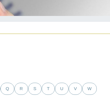
Q
R
S
T
U
V
W