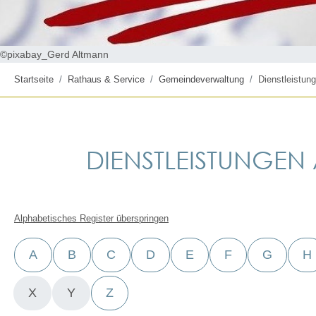
©pixabay_Gerd Altmann
Startseite
Rathaus & Service
Gemeindeverwaltung
Dienstleistung
DIENSTLEISTUNGEN A
Alphabetisches Register überspringen
A
B
C
D
E
F
G
H
X
Y
Z