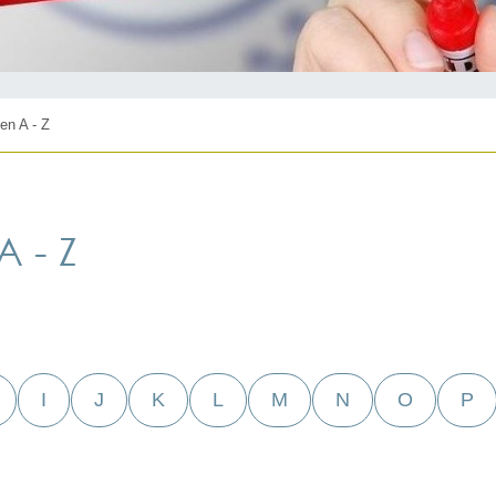
en A - Z
 - Z
I
J
K
L
M
N
O
P