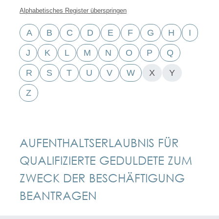
Alphabetisches Register überspringen
A
B
C
D
E
F
G
H
I
J
K
L
M
N
O
P
Q
R
S
T
U
V
W
X
Y
Z
AUFENTHALTSERLAUBNIS FÜR
QUALIFIZIERTE GEDULDETE ZUM
ZWECK DER BESCHÄFTIGUNG
BEANTRAGEN