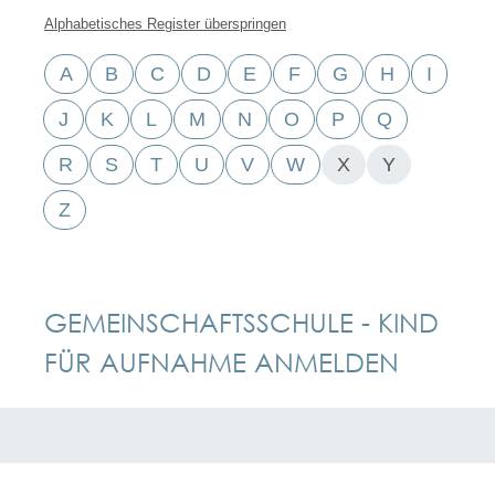
Alphabetisches Register überspringen
A
B
C
D
E
F
G
H
I
J
K
L
M
N
O
P
Q
R
S
T
U
V
W
X
Y
Z
GEMEINSCHAFTSSCHULE - KIND
FÜR AUFNAHME ANMELDEN