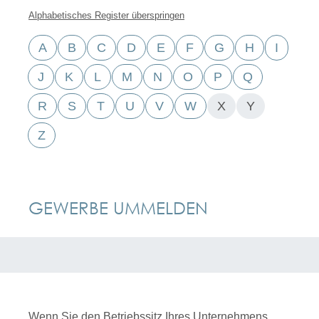
Alphabetisches Register überspringen
A
B
C
D
E
F
G
H
I
J
K
L
M
N
O
P
Q
R
S
T
U
V
W
X
Y
Z
GEWERBE UMMELDEN
Wenn Sie den Betriebssitz Ihres Unternehmens