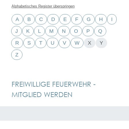
Alphabetisches Register überspringen
A
B
C
D
E
F
G
H
I
J
K
L
M
N
O
P
Q
R
S
T
U
V
W
X
Y
Z
FREIWILLIGE FEUERWEHR -
MITGLIED WERDEN