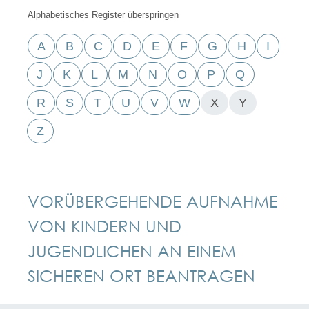
Alphabetisches Register überspringen
A
B
C
D
E
F
G
H
I
J
K
L
M
N
O
P
Q
R
S
T
U
V
W
X
Y
Z
VORÜBERGEHENDE AUFNAHME
VON KINDERN UND
JUGENDLICHEN AN EINEM
SICHEREN ORT BEANTRAGEN