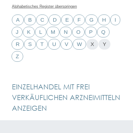
Alphabetisches Register überspringen
A
B
C
D
E
F
G
H
I
J
K
L
M
N
O
P
Q
R
S
T
U
V
W
X
Y
Z
EINZELHANDEL MIT FREI
VERKÄUFLICHEN ARZNEIMITTELN
ANZEIGEN