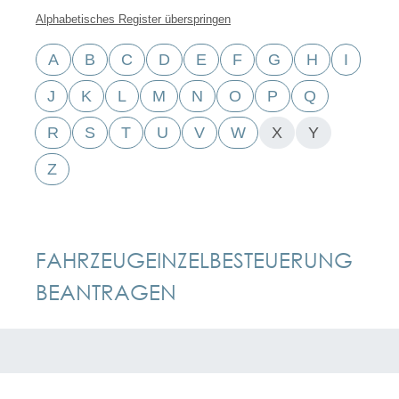
Alphabetisches Register überspringen
A
B
C
D
E
F
G
H
I
J
K
L
M
N
O
P
Q
R
S
T
U
V
W
X
Y
Z
FAHRZEUGEINZELBESTEUERUNG
BEANTRAGEN