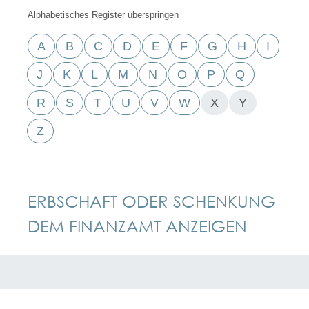
Alphabetisches Register überspringen
A
B
C
D
E
F
G
H
I
J
K
L
M
N
O
P
Q
R
S
T
U
V
W
X
Y
Z
ERBSCHAFT ODER SCHENKUNG
DEM FINANZAMT ANZEIGEN