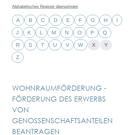
Alphabetisches Register überspringen
A
B
C
D
E
F
G
H
I
J
K
L
M
N
O
P
Q
R
S
T
U
V
W
X
Y
Z
WOHNRAUMFÖRDERUNG -
FÖRDERUNG DES ERWERBS
VON
GENOSSENSCHAFTSANTEILEN
BEANTRAGEN