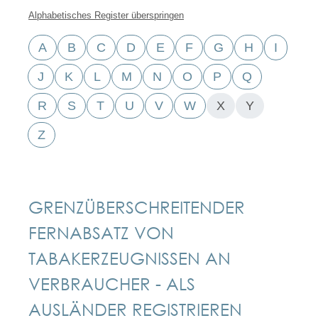
Alphabetisches Register überspringen
A
B
C
D
E
F
G
H
I
J
K
L
M
N
O
P
Q
R
S
T
U
V
W
X
Y
Z
GRENZÜBERSCHREITENDER
FERNABSATZ VON
TABAKERZEUGNISSEN AN
VERBRAUCHER - ALS
AUSLÄNDER REGISTRIEREN